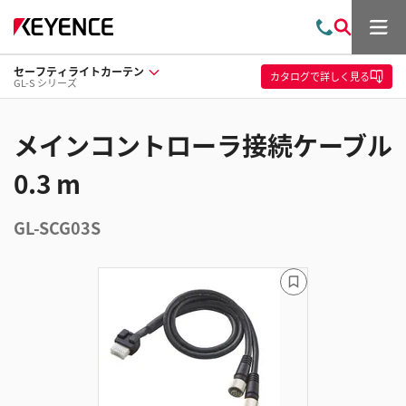
メ
お
検
ニ
問
索
ュ
セーフティライトカーテン
い
ー
カタログ
で詳しく見る
GL-S シリーズ
合
わ
せ
メインコントローラ接続ケーブル
0.3 m
GL-SCG03S
ブ
ッ
ク
マ
ー
ク
に