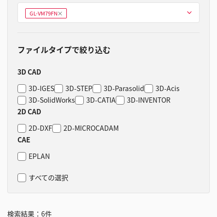
型式を選ぶ
GL-VM79FN
削
除
ファイルタイプで絞り込む
3D CAD
3D-IGES
3D-STEP
3D-Parasolid
3D-Acis
3D-SolidWorks
3D-CATIA
3D-INVENTOR
2D CAD
2D-DXF
2D-MICROCADAM
CAE
EPLAN
すべての選択
検索結果：
6
件