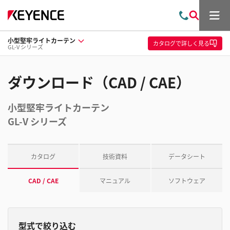
メ
お
検
ニ
問
索
ュ
小型堅牢ライトカーテン
い
ー
カタログ
で詳しく見る
GL-V シリーズ
合
わ
せ
ダウンロード（CAD / CAE）
小型堅牢ライトカーテン
GL-V シリーズ
カタログ
技術資料
データシート
CAD / CAE
マニュアル
ソフトウェア
型式で絞り込む