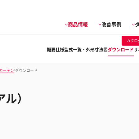
商品情報
改善事例
カタロ
概要
仕様
型式一覧・外形寸法図
ダウンロード
サ
カーテン
ダウンロード
アル）