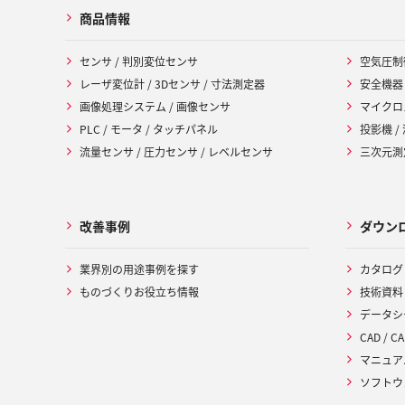
商品情報
センサ / 判別変位センサ
空気圧制
レーザ変位計 / 3Dセンサ / 寸法測定器
安全機器
画像処理システム / 画像センサ
マイクロ
PLC / モータ / タッチパネル
投影機 /
流量センサ / 圧力センサ / レベルセンサ
三次元測定
改善事例
ダウン
業界別の用途事例を探す
カタログ
ものづくりお役立ち情報
技術資料
データシ
CAD / CA
マニュア
ソフトウ