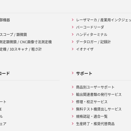
御機器
レーザマーカ / 産業用インクジェ
バーコードリーダ
スコープ / 顕微鏡
ハンディターミナル
 測定顕微鏡 / CNC画像寸法測定機
データロガー / 記録計
機 / 3Dスキャナ / 粗さ計
イオナイザ
ロード
サポート
商品別ユーザーサポート
輸出関連書類の発行サービス
ート
修理・校正サービス
E
無料テスト機貸出しサービス
ル
規格認証・適合一覧
ェア
生産終了・推奨代替商品