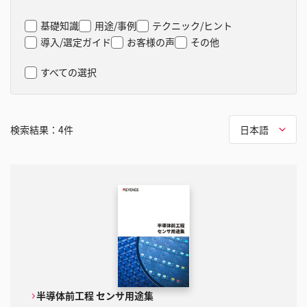
基礎知識
用途/事例
テクニック/ヒント
導入/選定ガイド
お客様の声
その他
すべての選択
検索結果：
4
件
日本語
半導体前工程 センサ用途集