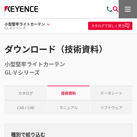
メ
お
検
ニ
問
索
ュ
小型堅牢ライトカーテン
い
ー
カタログ
で詳しく見る
GL-V シリーズ
合
わ
せ
ダウンロード（技術資料）
小型堅牢ライトカーテン
GL-V シリーズ
カタログ
技術資料
データシート
CAD / CAE
マニュアル
ソフトウェア
種別で絞り込む