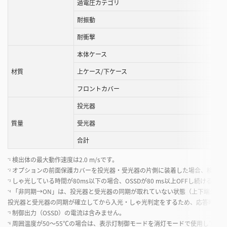
過電圧カテゴリ
耐振動
耐衝撃
本体ケース
材質
上ケース/下ケース
フロントカバー
投光器
質量
受光器
合計
検出体の最大動作速度は2.0 m/sです。
*1
オプションの前⾯保護カバーを投光器・受光器の⽚側に装着した場合、検出距離が
*2
しゃ光している時間が80ms以下の場合、OSSDが80 ms以上OFFし続けるこ
*3
「非同期→ON」は、投光器と受光器の同期が取れていない状態（上下端光軸が
*4
投光器と受光器の同期が確立してから入光・しゃ光判定をするため、応答時間が
制御出力（OSSD）の電流は含みません。
*5
周囲温度が50〜55℃の場合は、表示灯制御モードを消灯モードで使⽤してく
*6