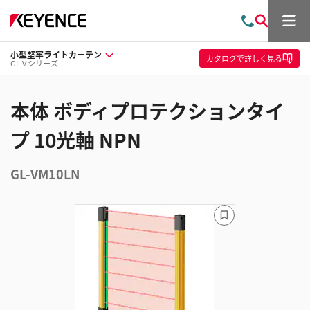
メ
お
検
ニ
問
索
ュ
小型堅牢ライトカーテン
い
ー
カタログ
で詳しく見る
GL-V シリーズ
合
わ
せ
本体 ボディプロテクションタイ
プ 10光軸 NPN
GL-VM10LN
ブ
ッ
ク
マ
ー
ク
に