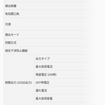
す
検出距離
る
有効開口角
こ
と
光源
が
で
検出モード
き
ま
同期方式
す
相互⼲渉防⽌機能
出力タイプ
最大負荷電流
残留電圧 (ON時)
制御出力 (OSSD出力)
OFF時電圧
漏れ電流
最大負荷容量