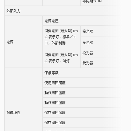
非同期→ON
外部入力
電源電圧
消費電流 (最大時) (ｍ
投光器
A) 表示灯：標準／エ
電源
受光器
コ／外部制御
投光器
消費電流 (最大時) (ｍ
A) 表示灯：消灯
受光器
保護等級
使用周囲照度
動作周囲温度
動作周囲湿度
耐環境性
保存周囲温度
保存周囲湿度