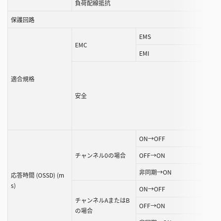
負荷配線抵抗
保護回路
EMS
EMC
EMI
適合規格
安全
ON→OFF
チャンネル0の場合
OFF→ON
非同期→ON
応答時間 (OSSD) (m
s)
ON→OFF
チャンネルAまたはB
OFF→ON
の場合