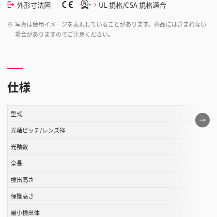
外形寸法図
UL 規格/CSA 規格適合
※
写真は使用イメージを表現していることがあります。商品には含まれない
場合がありますのでご注意ください。
仕様
型式
こ
の
光軸ピッチ/レンズ径
表
光軸数
は
全長
ス
ク
検出高さ
ロ
保護高さ
ー
ル
最小検出体