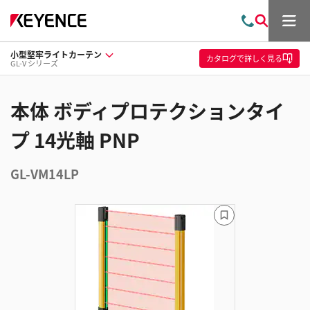
メ
お
検
ニ
問
索
ュ
小型堅牢ライトカーテン
い
ー
カタログ
で詳しく見る
GL-V シリーズ
合
わ
せ
本体 ボディプロテクションタイ
プ 14光軸 PNP
GL-VM14LP
ブ
ッ
ク
マ
ー
ク
に