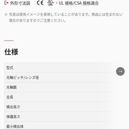
外形寸法図
UL 規格/CSA 規格適合
※
写真は使用イメージを表現していることがあります。商品には含まれない
場合がありますのでご注意ください。
仕様
型式
こ
の
光軸ピッチ/レンズ径
表
光軸数
は
全長
ス
ク
検出高さ
ロ
保護高さ
ー
ル
最小検出体