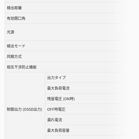
す
検出距離
る
有効開口角
こ
と
光源
が
で
検出モード
き
ま
同期方式
す
相互⼲渉防⽌機能
出力タイプ
最大負荷電流
残留電圧 (ON時)
制御出力 (OSSD出力)
OFF時電圧
漏れ電流
最大負荷容量