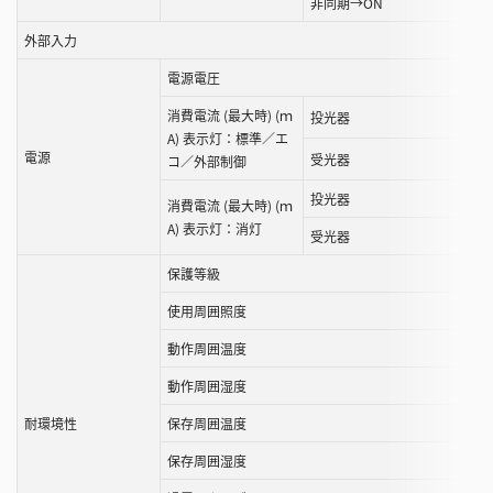
非同期→ON
外部入力
電源電圧
消費電流 (最大時) (ｍ
投光器
A) 表示灯：標準／エ
電源
受光器
コ／外部制御
投光器
消費電流 (最大時) (ｍ
A) 表示灯：消灯
受光器
保護等級
使用周囲照度
動作周囲温度
動作周囲湿度
耐環境性
保存周囲温度
保存周囲湿度