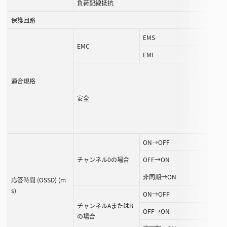
負荷配線抵抗
保護回路
EMS
EMC
EMI
適合規格
安全
ON→OFF
チャンネル0の場合
OFF→ON
非同期→ON
応答時間 (OSSD) (m
s)
ON→OFF
チャンネルAまたはB
OFF→ON
の場合