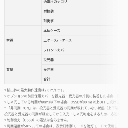
過電圧カテゴリ
耐振動
耐衝撃
本体ケース
材質
上ケース/下ケース
フロントカバー
投光器
質量
受光器
合計
検出体の最大動作速度は2.0 m/sです。
*1
オプションの前⾯保護カバーを投光器・受光器の⽚側に装着した場合、検出距離が
*2
しゃ光している時間が80ms以下の場合、OSSDが80 ms以上OFFし続けるこ
*3
「非同期→ON」は、投光器と受光器の同期が取れていない状態（上下端光軸が
*4
投光器と受光器の同期が確立してから入光・しゃ光判定をするため、応答時間が
制御出力（OSSD）の電流は含みません。
*5
周囲温度が50〜55℃の場合は、表示灯制御モードを消灯モードで使⽤してく
*6