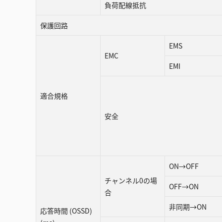
負荷配線抵抗
保護回路
EMS
EMC
EMI
適合規格
安全
ON→OFF
チャンネル0の場
OFF→ON
合
非同期→ON
応答時間 (OSSD)