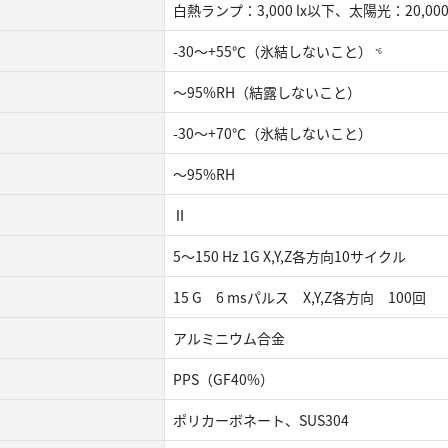
⽩熱ランプ：3,000 lx以下、太陽光：20,000
-30〜+55℃（氷結しないこと）
*6
〜95%RH（結露しないこと）
-30〜+70℃（氷結しないこと）
〜95%RH
Ⅱ
5〜150 Hz 1G X,Y,Z各⽅向10サイクル
15 G 6 msパルス X,Y,Z各⽅向 100回
アルミニウム合金
PPS（GF40%）
ポリカーボネート、SUS304