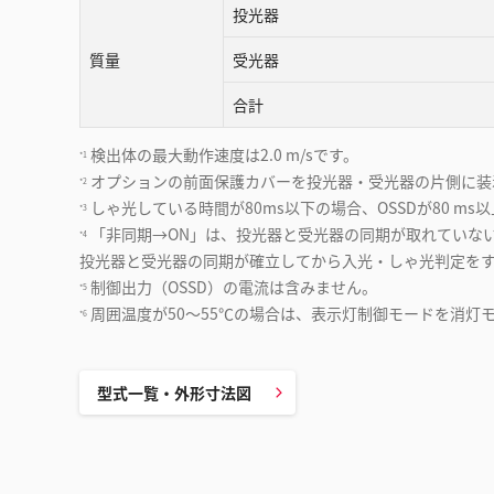
投光器
質量
受光器
合計
検出体の最大動作速度は2.0 m/sです。
*1
オプションの前⾯保護カバーを投光器・受光器の⽚側に装着
*2
しゃ光している時間が80ms以下の場合、OSSDが80 ms
*3
「非同期→ON」は、投光器と受光器の同期が取れていな
*4
投光器と受光器の同期が確立してから入光・しゃ光判定を
制御出力（OSSD）の電流は含みません。
*5
周囲温度が50〜55℃の場合は、表示灯制御モードを消灯
*6
型式一覧・外形寸法図