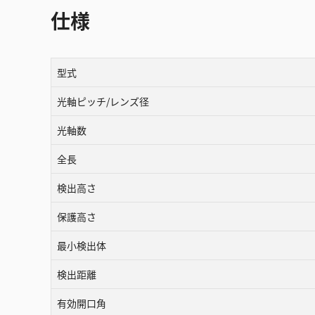
仕様
型式
光軸ピッチ/レンズ径
光軸数
全長
検出高さ
保護高さ
最小検出体
検出距離
有効開口角