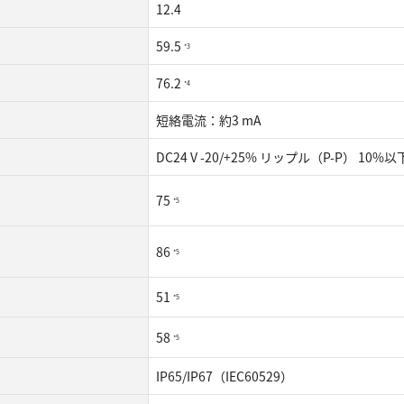
12.4
59.5
*3
76.2
*4
短絡電流：約3 mA
DC24 V -20/+25% リップル（P-P） 10%以下
75
*5
86
*5
51
*5
58
*5
IP65/IP67（IEC60529）