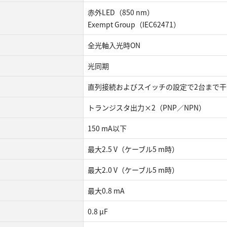
⾚外LED（850 nm）
Exempt Group（IEC62471）
全光軸⼊光時ON
光同期
直列接続およびスイッチの設定で2台まで⼲
トランジスタ出⼒×2（PNP／NPN）
150 mA以下
最⼤2.5 V（ケーブル5 m時）
最⼤2.0 V（ケーブル5 m時）
最⼤0.8 mA
0.8 μF