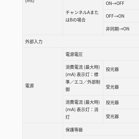
(ms)
ON→OFF
チャンネルAまた
OFF→ON
はBの場合
非同期→ON
外部入力
電源電圧
消費電流 (最大時)
投光器
(ｍA) 表示灯：標
準／エコ／外部制
電源
受光器
御
消費電流 (最大時)
投光器
(ｍA) 表示灯：消
受光器
灯
保護等級