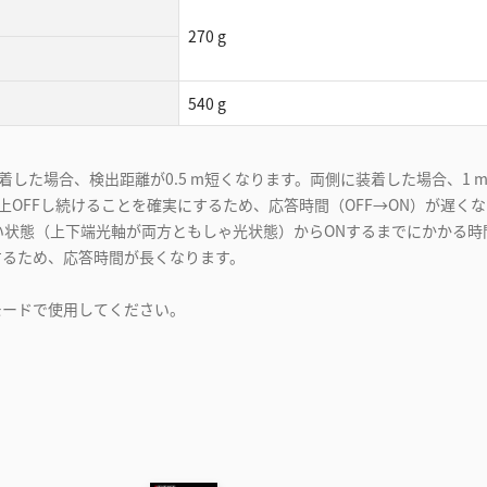
270 g
540 g
した場合、検出距離が0.5 m短くなります。両側に装着した場合、1 
以上OFFし続けることを確実にするため、応答時間（OFF→ON）が遅くな
い状態（上下端光軸が両方ともしゃ光状態）からONするまでにかかる時
するため、応答時間が長くなります。
モードで使⽤してください。