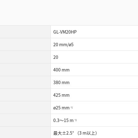
GL-VM20HP
20 mm/ø5
20
400 mm
380 mm
425 mm
ø25 mm
*1
0.3〜15 m
*2
最⼤±2.5° （3 m以上）