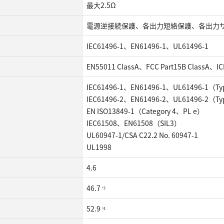
最⼤2.5Ω
電源逆接続保護、各出⼒短絡保護、各出⼒
IEC61496-1、EN61496-1、UL61496-1
EN55011 ClassA、FCC Part15B ClassA、IC
IEC61496-1、EN61496-1、UL61496-1（Ty
IEC61496-2、EN61496-2、UL61496-2（Ty
EN ISO13849-1（Category 4、PL e）
IEC61508、EN61508（SIL3）
UL60947-1/CSA C22.2 No. 60947-1
UL1998
4.6
46.7
*3
52.9
*4