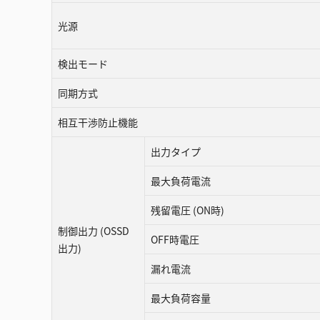
光源
検出モード
同期方式
相互⼲渉防⽌機能
出力タイプ
最大負荷電流
残留電圧 (ON時)
制御出力 (OSSD
OFF時電圧
出力)
漏れ電流
最大負荷容量