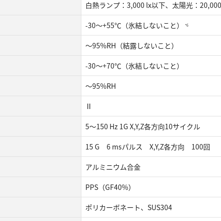
⽩熱ランプ：3,000 lx以下、太陽光：20,000
-30〜+55℃（氷結しないこと）
*6
〜95%RH（結露しないこと）
-30〜+70℃（氷結しないこと）
〜95%RH
Ⅱ
5〜150 Hz 1G X,Y,Z各⽅向10サイクル
15 G 6 msパルス X,Y,Z各⽅向 100回
アルミニウム合金
PPS（GF40%）
ポリカーボネート、SUS304