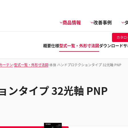
商品情報
改善事例
カタロ
概要
仕様
型式一覧・外形寸法図
ダウンロード
サ
カーテン
型式一覧・外形寸法図
本体 ハンドプロテクションタイプ 32光軸 PNP
ンタイプ 32光軸 PNP