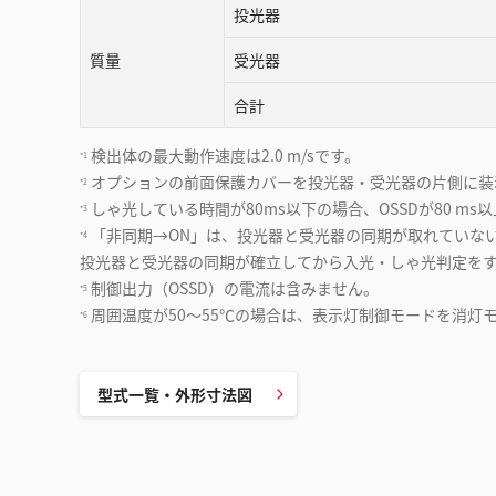
投光器
質量
受光器
合計
検出体の最大動作速度は2.0 m/sです。
*1
オプションの前⾯保護カバーを投光器・受光器の⽚側に装着
*2
しゃ光している時間が80ms以下の場合、OSSDが80 ms
*3
「非同期→ON」は、投光器と受光器の同期が取れていな
*4
投光器と受光器の同期が確立してから入光・しゃ光判定を
制御出力（OSSD）の電流は含みません。
*5
周囲温度が50〜55℃の場合は、表示灯制御モードを消灯
*6
型式一覧・外形寸法図