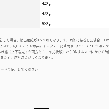
420 g
430 g
850 g
した場合、検出距離が0.5 m短くなります。両側に装着した場合、1 
以上OFFし続けることを確実にするため、応答時間（OFF→ON）が遅くな
い状態（上下端光軸が両方ともしゃ光状態）からONするまでにかかる時
するため、応答時間が長くなります。
モードで使⽤してください。