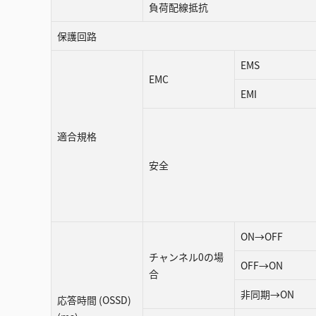
負荷配線抵抗
保護回路
EMS
EMC
EMI
適合規格
安全
ON→OFF
チャンネル0の場
OFF→ON
合
非同期→ON
応答時間 (OSSD)