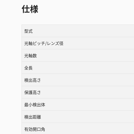
仕様
型式
光軸ピッチ/レンズ径
光軸数
全長
検出高さ
保護高さ
最小検出体
検出距離
有効開口角