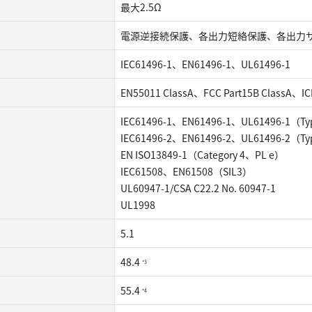
最⼤2.5Ω
電源逆接続保護、各出⼒短絡保護、各出⼒
IEC61496-1、EN61496-1、UL61496-1
EN55011 ClassA、FCC Part15B ClassA、IC
IEC61496-1、EN61496-1、UL61496-1（Ty
IEC61496-2、EN61496-2、UL61496-2（Ty
EN ISO13849-1（Category 4、PL e）
IEC61508、EN61508（SIL3）
UL60947-1/CSA C22.2 No. 60947-1
UL1998
5.1
48.4
*3
55.4
*4