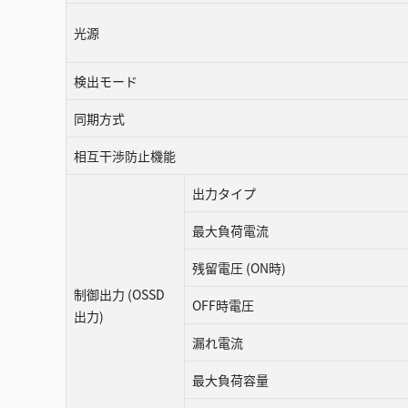
光源
検出モード
同期方式
相互⼲渉防⽌機能
出力タイプ
最大負荷電流
残留電圧 (ON時)
制御出力 (OSSD
OFF時電圧
出力)
漏れ電流
最大負荷容量