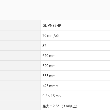
GL-VM32HP
20 mm/ø5
32
640 mm
620 mm
665 mm
ø25 mm
*1
0.3〜15 m
*2
最⼤±2.5° （3 m以上）