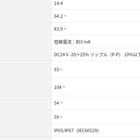
14.4
64.2
*3
83.9
*4
短絡電流：約3 mA
DC24 V -20/+25% リップル（P-P） 10%以下
93
*5
104
*5
54
*5
59
*5
IP65/IP67（IEC60529）