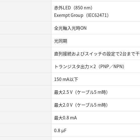
⾚外LED（850 nm）
Exempt Group（IEC62471）
全光軸⼊光時ON
光同期
直列接続およびスイッチの設定で2台まで⼲
トランジスタ出⼒×2（PNP／NPN）
150 mA以下
最⼤2.5 V（ケーブル5 m時）
最⼤2.0 V（ケーブル5 m時）
最⼤0.8 mA
0.8 μF