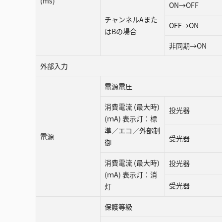
(ms)
ON→OFF
チャンネルAまた
OFF→ON
はBの場合
非同期→ON
外部入力
電源電圧
消費電流 (最大時)
投光器
(ｍA) 表示灯：標
準／エコ／外部制
電源
受光器
御
消費電流 (最大時)
投光器
(ｍA) 表示灯：消
受光器
灯
保護等級