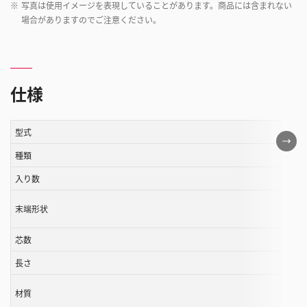
※
写真は使用イメージを表現していることがあります。商品には含まれない
場合がありますのでご注意ください。
仕様
型式
こ
の
種類
表
入り数
は
ス
末端形状
ク
ロ
芯数
ー
長さ
ル
す
材質
る