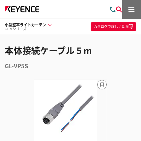
メ
お
検
ニ
問
索
ュ
小型堅牢ライトカーテン
い
ー
カタログ
で詳しく見る
GL-V シリーズ
合
わ
せ
本体接続ケーブル 5 m
GL-VP5S
ブ
ッ
ク
マ
ー
ク
に
追
加