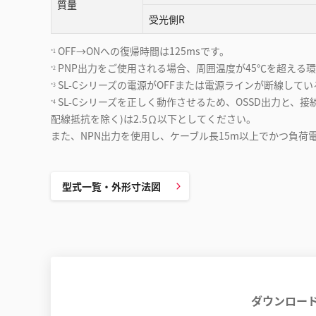
質量
受光側R
OFF→ONへの復帰時間は125msです。
*1
PNP出力をご使用される場合、周囲温度が45℃を超える環境
*2
SL-Cシリーズの電源がOFFまたは電源ラインが断線して
*3
SL-Cシリーズを正しく動作させるため、OSSD出力と、
*4
配線抵抗を除く)は2.5Ω以下としてください。
また、NPN出力を使用し、ケーブル長15m以上でかつ負荷電
型式一覧・外形寸法図
ダウンロー