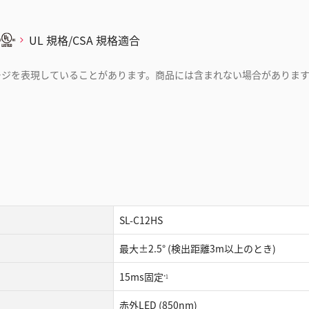
UL 規格/CSA 規格適合
ージを表現していることがあります。商品には含まれない場合がありま
SL-C12HS
最大±2.5° (検出距離3m以上のとき)
15ms固定
*1
赤外LED (850nm)