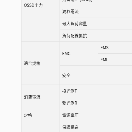
OSSD出力
漏れ電流
最大負荷容量
負荷配線抵抗
EMS
EMC
EMI
適合規格
安全
投光側T
消費電流
受光側R
定格
電源電圧
保護構造