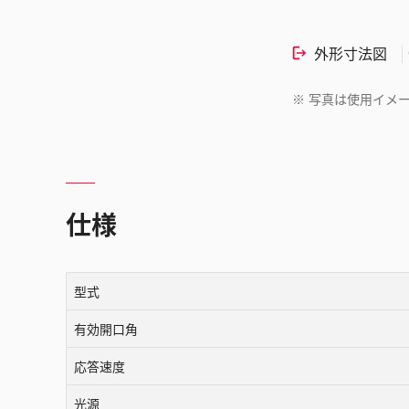
外形寸法図
※
写真は使用イメ
仕様
型式
有効開口角
応答速度
光源