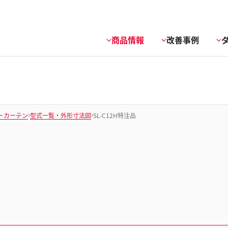
商品情報
改善事例
トカーテン
型式一覧・外形寸法図
SL-C12H特注品