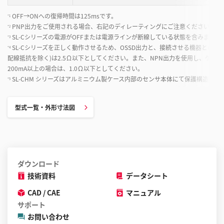
OFF→ONへの復帰時間は125msです。
*1
PNP出力をご使用される場合、右記のディレーティングにご注意ください。
*2
SL-Cシリーズの電源がOFFまたは電源ラインが断線している状態を含みます。
*3
SL-Cシリーズを正しく動作させるため、OSSD出力と、接続させる機器との配
*4
配線抵抗を除く)は2.5Ω以下としてください。また、NPN出力を使用し、ケーブ
200mA以上の場合は、1.0Ω以下としてください。
SL-CHM シリーズはアルミニウム製ケース内部のセンサ本体にて保護構造 IP6
*5
型式一覧・外形寸法図
ダウンロード
技術資料
データシート
CAD / CAE
マニュアル
サポート
お問い合わせ