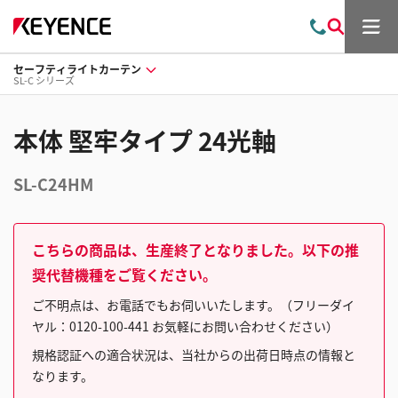
メ
お
検
ニ
問
索
ュ
セーフティライトカーテン
い
ー
SL-C シリーズ
合
わ
せ
本体 堅牢タイプ 24光軸
SL-C24HM
こちらの商品は、生産終了となりました。以下の推
奨代替機種をご覧ください。
ご不明点は、お電話でもお伺いいたします。（フリーダイ
ヤル：0120-100-441 お気軽にお問い合わせください）
規格認証への適合状況は、当社からの出荷日時点の情報と
なります。