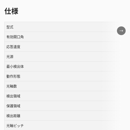
仕様
型式
こ
の
有効開口角
表
応答速度
は
光源
ス
ク
最小検出体
ロ
動作形態
ー
ル
光軸数
す
検出領域
る
保護領域
こ
と
検出距離
が
光軸ピッチ
で