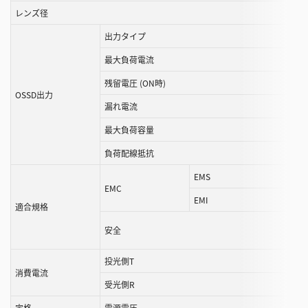
き
レンズ径
ま
出力タイプ
す
最大負荷電流
残留電圧 (ON時)
OSSD出力
漏れ電流
最大負荷容量
負荷配線抵抗
EMS
EMC
EMI
適合規格
安全
投光側T
消費電流
受光側R
定格
電源電圧