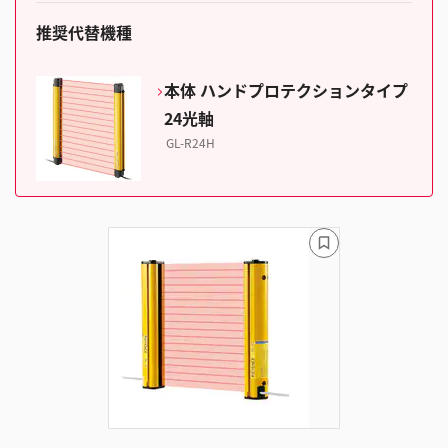
推奨代替機種
本体 ハンドプロテクションタイプ
24光軸
GL-R24H
ブ
ッ
ク
マ
ー
ク
に
追
加