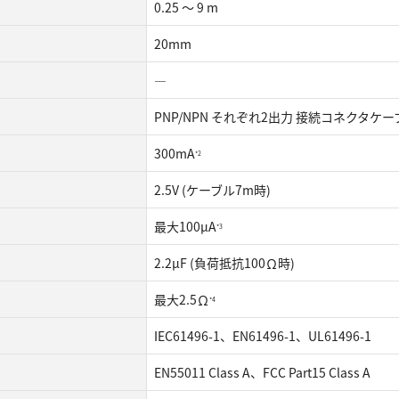
0.25 ～ 9 m
20mm
―
PNP/NPN それぞれ2出力 接続コネクタ
300mA
*2
2.5V (ケーブル7m時)
最大100µA
*3
2.2µF (負荷抵抗100Ω時)
最大2.5Ω
*4
IEC61496-1、EN61496-1、UL61496-1
EN55011 Class A、FCC Part15 Class A