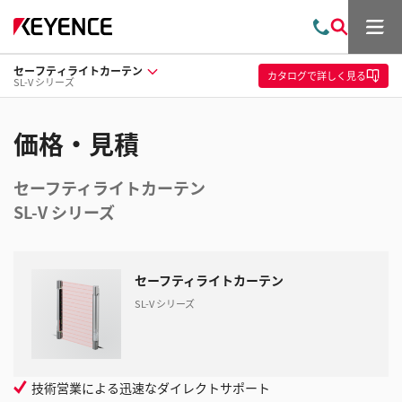
メ
お
検
ニ
問
索
ュ
セーフティライトカーテン
い
ー
カタログ
で詳しく見る
SL-V シリーズ
合
わ
せ
価格・見積
セーフティライトカーテン
SL-V シリーズ
セーフティライトカーテン
SL-V シリーズ
技術営業による迅速なダイレクトサポート