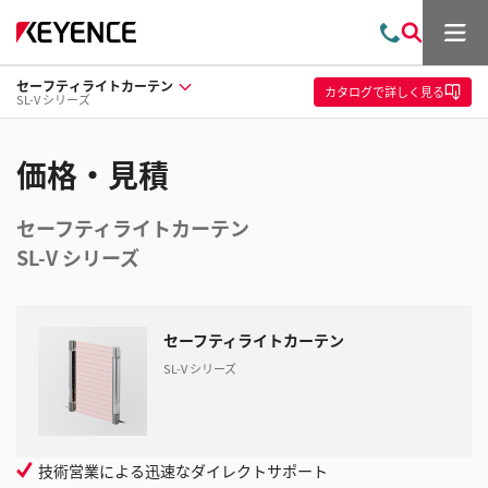
メ
お
検
ニ
問
索
ュ
セーフティライトカーテン
い
ー
カタログ
で詳しく見る
SL-V シリーズ
合
わ
せ
価格・見積
セーフティライトカーテン
SL-V シリーズ
セーフティライトカーテン
SL-V シリーズ
技術営業による迅速なダイレクトサポート