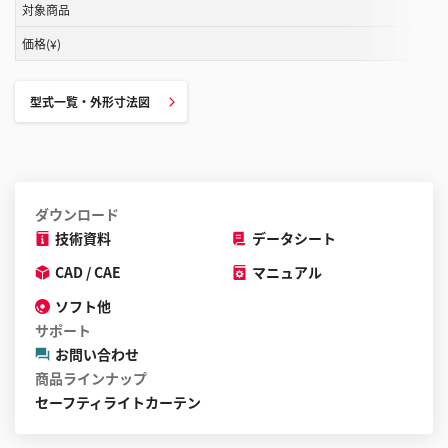
表
対象商品
は
価格(¥)
ス
ク
ロ
型式一覧・外形寸法図
ー
ル
す
る
ダウンロード
こ
技術資料
データシート
と
が
CAD / CAE
マニュアル
で
ソフト他
き
サポート
ま
お問い合わせ
す
商品ラインナップ
セーフティライトカーテン