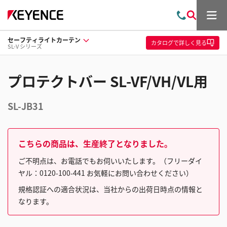
メ
お
検
ニ
問
索
ュ
セーフティライトカーテン
い
ー
カタログ
で詳しく見る
SL-V シリーズ
合
わ
せ
プロテクトバー SL-VF/VH/VL用
SL-JB31
こちらの商品は、生産終了となりました。
ご不明点は、お電話でもお伺いいたします。（フリーダイ
ヤル：0120-100-441 お気軽にお問い合わせください）
規格認証への適合状況は、当社からの出荷日時点の情報と
なります。