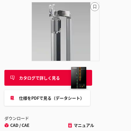
ブ
ッ
ク
マ
ー
ク
に
追
加
カタログで詳しく見る
仕様をPDFで見る（データシート）
ダウンロード
CAD / CAE
マニュアル