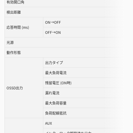
有効開口角
る
検出距離
こ
と
ON→OFF
が
応答時間 (ms)
OFF→ON
で
き
光源
ま
動作形態
す
出力タイプ
最大負荷電流
残留電圧 (ON時)
OSSD出力
漏れ電流
最大負荷容量
負荷配線抵抗
AUX