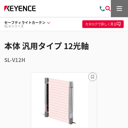
メ
お
検
ニ
問
索
ュ
セーフティライトカーテン
い
ー
カタログ
で詳しく見る
SL-V シリーズ
合
わ
せ
本体 汎用タイプ 12光軸
SL-V12H
ブ
ッ
ク
マ
ー
ク
に
追
加