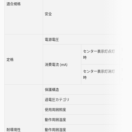
適合規格
安全
電源電圧
投光器
センター表示灯点灯
時
定格
受光器
消費電流 (mA)
投光器
センター表示灯消灯
時
受光器
保護構造
過電圧カテゴリ
使用周囲照度
動作周囲温度
耐環境性
動作周囲湿度