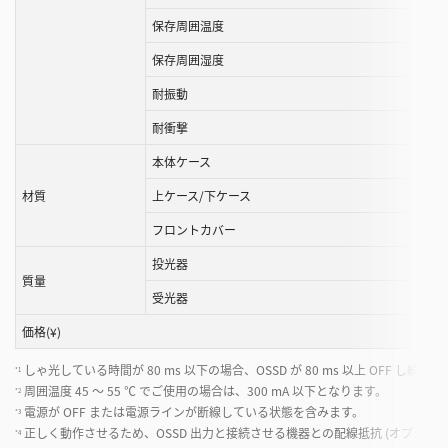
保存周囲温度
保存周囲湿度
耐振動
耐衝撃
本体ケース
材質
上ケース/下ケース
フロントカバー
投光器
質量
受光器
価格(¥)
しゃ光している時間が 80 ms 以下の場合、OSSD が 80 ms 以上 OFF し続け
*1
周囲温度 45 ～ 55 ℃ でご使用の場合は、300 mA 以下となります。
*2
電源が OFF または電源ラインが断線している状態を含みます。
*3
正しく動作させるため、OSSD 出力と接続させる機器との配線抵抗 (オプションの
*4