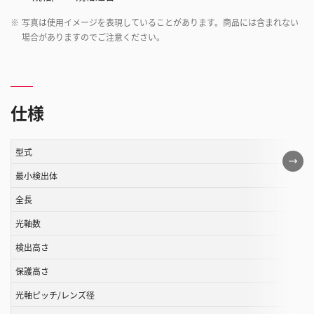
※
写真は使用イメージを表現していることがあります。商品には含まれない
場合がありますのでご注意ください。
仕様
型式
こ
の
最小検出体
表
全長
は
光軸数
ス
ク
検出高さ
ロ
保護高さ
ー
ル
光軸ピッチ/レンズ径
す