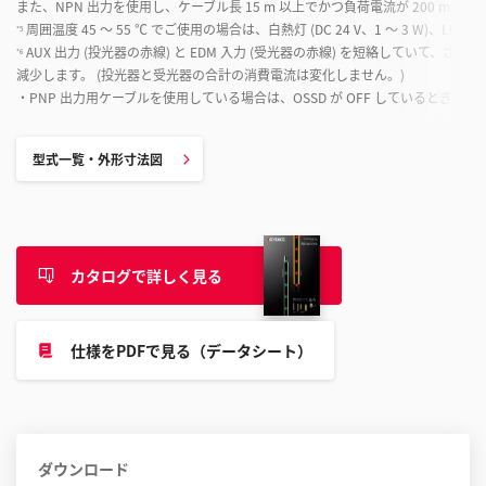
また、NPN 出力を使用し、ケーブル長 15 m 以上でかつ負荷電流が 200 mA 以
周囲温度 45 ～ 55 ℃ でご使用の場合は、白熱灯 (DC 24 V、1 ～ 3 W)、LED ラ
*5
AUX 出力 (投光器の赤線) と EDM 入力 (受光器の赤線) を短絡していて、
*6
減少します。 (投光器と受光器の合計の消費電流は変化しません。)
・PNP 出力用ケーブルを使用している場合は、OSSD が OFF しているとき ・N
型式一覧・外形寸法図
カタログで詳しく見る
仕様をPDFで見る（データシート）
ダウンロード