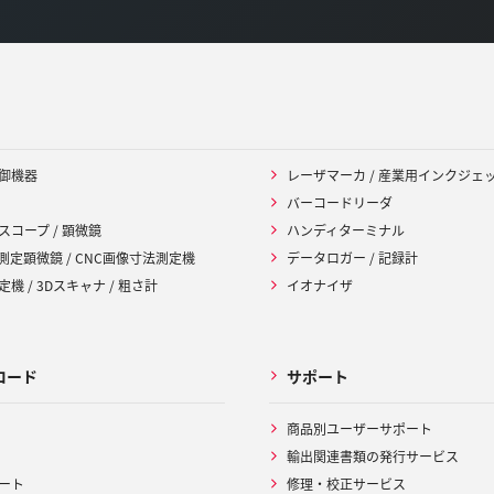
御機器
レーザマーカ / 産業用インクジェ
バーコードリーダ
スコープ / 顕微鏡
ハンディターミナル
 測定顕微鏡 / CNC画像寸法測定機
データロガー / 記録計
機 / 3Dスキャナ / 粗さ計
イオナイザ
ロード
サポート
商品別ユーザーサポート
輸出関連書類の発行サービス
ート
修理・校正サービス