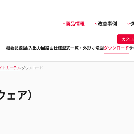
商品情報
改善事例
カタロ
概要
配線図/入出力回路図
仕様
型式一覧・外形寸法図
ダウンロード
サ
イトカーテン
ダウンロード
ウェア）