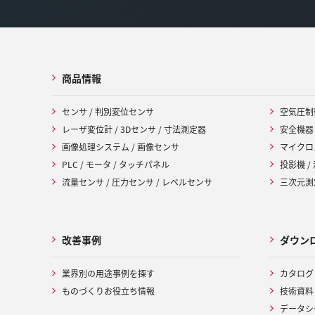
商品情報
センサ / 判別変位センサ
空気圧制
レーザ変位計 / 3Dセンサ / 寸法測定器
安全機器
画像処理システム / 画像センサ
マイクロ
PLC / モータ / タッチパネル
投影機 /
流量センサ / 圧力センサ / レベルセンサ
三次元測定
改善事例
ダウン
業界別の用途事例を探す
カタログ
ものづくりお役立ち情報
技術資料
データシ