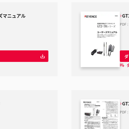
ーズマニュアル
G
PDF
:
ダ
書
G
PDF
: