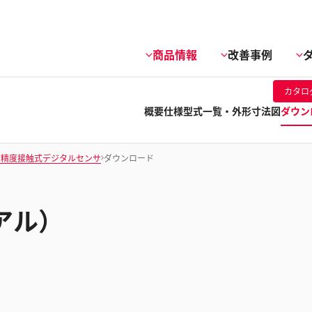
商品情報
改善事例
カタロ
概要
仕様
型式一覧・外形寸法図
ダウン
高精度接触式デジタルセンサ
ダウンロード
アル）