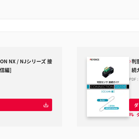
ON NX / NJシリーズ 接
判別
通信編]
続ガ
PDF
:
ダ