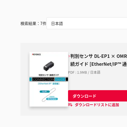
検索結果：
7
件
日本語
判別センサ DL-EP1 × OMR
続ガイド [EtherNet/IP™ 
PDF
:
1.9MB
/
日本語
ダウンロード
ダウンロードリストに追加