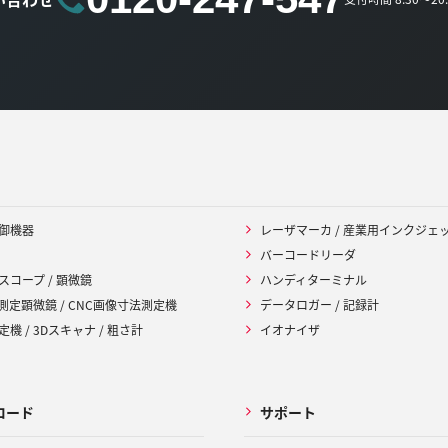
御機器
レーザマーカ / 産業用インクジェ
バーコードリーダ
スコープ / 顕微鏡
ハンディターミナル
 測定顕微鏡 / CNC画像寸法測定機
データロガー / 記録計
機 / 3Dスキャナ / 粗さ計
イオナイザ
ロード
サポート