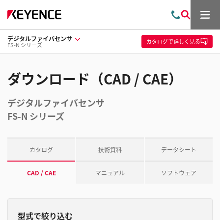
メ
お
検
ニ
問
索
ュ
デジタルファイバセンサ
い
ー
カタログ
で詳しく見る
FS-N シリーズ
合
わ
せ
ダウンロード（CAD / CAE）
デジタルファイバセンサ
FS-N シリーズ
カタログ
技術資料
データシート
CAD / CAE
マニュアル
ソフトウェア
型式で絞り込む