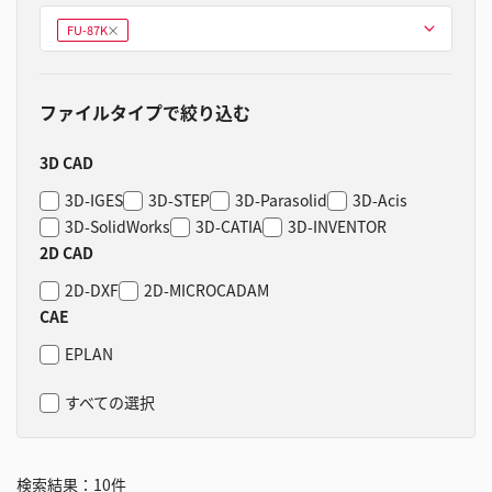
型式を選ぶ
FU-87K
削
除
ファイルタイプで絞り込む
3D CAD
3D-IGES
3D-STEP
3D-Parasolid
3D-Acis
3D-SolidWorks
3D-CATIA
3D-INVENTOR
2D CAD
2D-DXF
2D-MICROCADAM
CAE
EPLAN
すべての選択
検索結果：
10
件