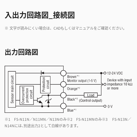
入出力回路図_接続図
※
文字が読みにくい場合は、CADもしくはマニュアルをご確認ください。
出力回路図
※1 FS-N11N／N11MN／N13Nのみ※2 FS-N11MNのみ※3 FS-N13N／
N14Nには､別途出力2として白線があります。