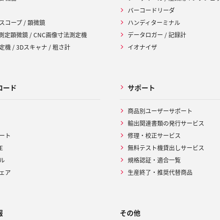
バーコードリーダ
スコープ / 顕微鏡
ハンディターミナル
 測定顕微鏡 / CNC画像寸法測定機
データロガー / 記録計
機 / 3Dスキャナ / 粗さ計
イオナイザ
ロード
サポート
商品別ユーザーサポート
輸出関連書類の発行サービス
ート
修理・校正サービス
E
無料テスト機貸出しサービス
ル
規格認証・適合一覧
ェア
生産終了・推奨代替商品
報
その他