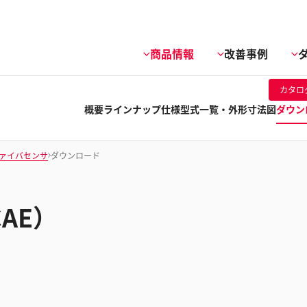
商品情報
改善事例
カタロ
概要
ラインナップ
仕様
型式一覧・外形寸法図
ダウン
ァイバセンサ
ダウンロード
CAE）