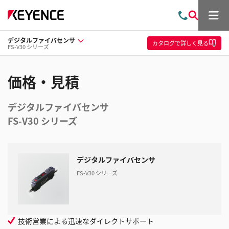
メ
お
検
ニ
問
索
ュ
デジタルファイバセンサ
い
ー
カタログ
で詳しく見る
FS-V30 シリーズ
合
わ
せ
価格・見積
デジタルファイバセンサ
FS-V30 シリーズ
デジタルファイバセンサ
FS-V30 シリーズ
技術営業による迅速なダイレクトサポート