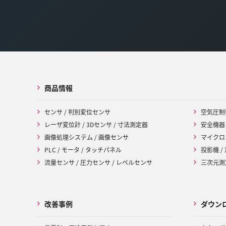
商品情報
センサ / 判別変位センサ
空気圧制
レーザ変位計 / 3Dセンサ / 寸法測定器
安全機器
画像処理システム / 画像センサ
マイクロ
PLC / モータ / タッチパネル
投影機 /
流量センサ / 圧力センサ / レベルセンサ
三次元測定
改善事例
ダウン