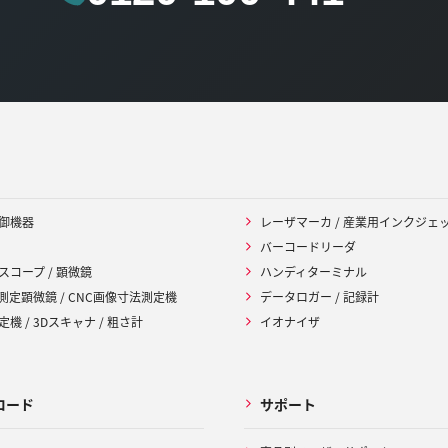
御機器
レーザマーカ / 産業用インクジェ
バーコードリーダ
スコープ / 顕微鏡
ハンディターミナル
 測定顕微鏡 / CNC画像寸法測定機
データロガー / 記録計
機 / 3Dスキャナ / 粗さ計
イオナイザ
ロード
サポート