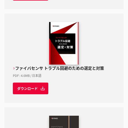
ファイバセンサ トラブル回避のための選定と対策
PDF
:
4.6MB
/
日本語
ダウンロード