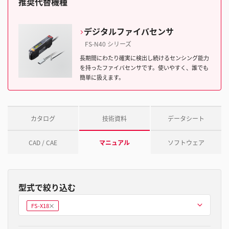
推奨代替機種
デジタルファイバセンサ
FS-N40 シリーズ
長期間にわたり確実に検出し続けるセンシング能力
を持ったファイバセンサです。使いやすく、誰でも
簡単に扱えます。
カタログ
技術資料
データシート
CAD / CAE
マニュアル
ソフトウェア
型式で絞り込む
型式を選ぶ
FS-X18
削
除