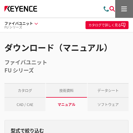
メ
お
検
ニ
問
索
ュ
ファイバユニット
い
ー
カタログ
で詳しく見る
FU シリーズ
合
わ
せ
ダウンロード（マニュアル）
ファイバユニット
FU シリーズ
カタログ
技術資料
データシート
CAD / CAE
マニュアル
ソフトウェア
型式で絞り込む