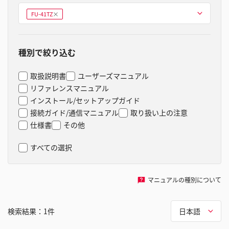
型式を選ぶ
FU-41TZ
削
除
種別で絞り込む
取扱説明書
ユーザーズマニュアル
リファレンスマニュアル
インストール/セットアップガイド
接続ガイド/通信マニュアル
取り扱い上の注意
仕様書
その他
すべての選択
マニュアルの種別について
検索結果：
1
件
日本語