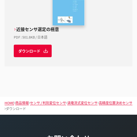
近接センサ選定の極意
PDF
:
501.8KB
/
日本語
ダウンロード
HOME
商品情報
センサ / 判別変位センサ
渦電流式変位センサ
高精度位置決めセンサ
ダウンロード