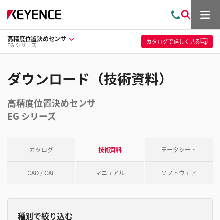
メ
お
検
ニ
問
索
ュ
高精度位置決めセンサ
い
ー
カタログ
で詳しく見る
EG シリーズ
合
わ
せ
ダウンロード（技術資料）
高精度位置決めセンサ
EG シリーズ
カタログ
技術資料
データシート
CAD / CAE
マニュアル
ソフトウェア
種別で絞り込む