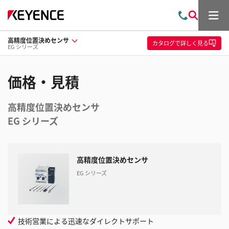
メ
お
検
ニ
問
索
ュ
高精度位置決めセンサ
い
ー
カタログ
で詳しく見る
EG シリーズ
合
わ
せ
価格・見積
高精度位置決めセンサ
EG シリーズ
高精度位置決めセンサ
EG シリーズ
技術営業による迅速なダイレクトサポート