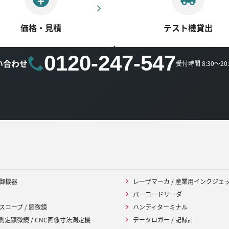
価格・見積
テスト機貸出
0120-247-547
い合わせ
受付時間 8:30～2
御機器
レーザマーカ / 産業用インクジェ
バーコードリーダ
スコープ / 顕微鏡
ハンディターミナル
 測定顕微鏡 / CNC画像寸法測定機
データロガー / 記録計