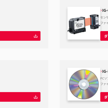
IG
セン
ファ
ダ
IG
PC
ファ
ダ