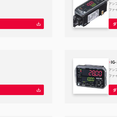
アンプ
ファ
ダ
IG
アン
ファ
ダ