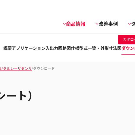
商品情報
改善事例
カタロ
概要
アプリケーション
入出力回路図
仕様
型式一覧・外形寸法図
ダウン
デジタルレーザセンサ
ダウンロード
シート）