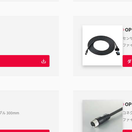
OP
セン
ファ
ダ
OP
 300mm
コネク
ファ