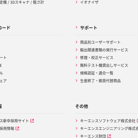
機 / 3Dスキャナ / 粗さ計
イオナイザ
ロード
サポート
商品別ユーザーサポート
輸出関連書類の発行サービス
ート
修理・校正サービス
E
無料テスト機貸出しサービス
ル
規格認証・適合一覧
ェア
生産終了・推奨代替商品
報
その他
ス新卒採用サイト
キーエンスソフトウェア株式会社
採用情報
キーエンスエンジニアリング株式
キーエンス財団