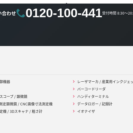
0120-100-441
い合わせ
受付時間 8:30～2
御機器
レーザマーカ / 産業用インクジェ
バーコードリーダ
スコープ / 顕微鏡
ハンディターミナル
 測定顕微鏡 / CNC画像寸法測定機
データロガー / 記録計
機 / 3Dスキャナ / 粗さ計
イオナイザ