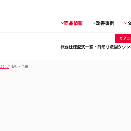
商品情報
改善事例
カタロ
概要
仕様
型式一覧・外形寸法図
ダウン
ザセンサ
価格・見積