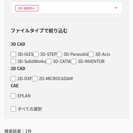
型式を選ぶ
OP-88585
削
除
ファイルタイプで絞り込む
3D CAD
3D-IGES
3D-STEP
3D-Parasolid
3D-Acis
3D-SolidWorks
3D-CATIA
3D-INVENTOR
2D CAD
2D-DXF
2D-MICROCADAM
CAE
EPLAN
すべての選択
検索結果：
1
件