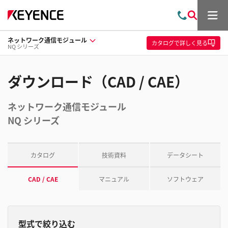
メ
お
検
ニ
問
索
ュ
ネットワーク通信モジュール
い
ー
カタログ
で詳しく見る
NQ シリーズ
合
わ
せ
ダウンロード（CAD / CAE）
ネットワーク通信モジュール
NQ シリーズ
カタログ
技術資料
データシート
CAD / CAE
マニュアル
ソフトウェア
型式で絞り込む