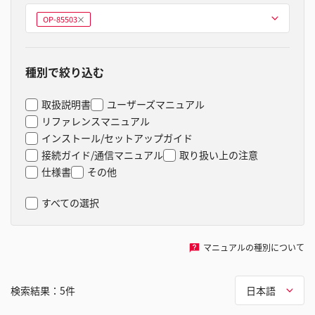
型式を選ぶ
OP-85503
削
除
種別で絞り込む
取扱説明書
ユーザーズマニュアル
リファレンスマニュアル
インストール/セットアップガイド
接続ガイド/通信マニュアル
取り扱い上の注意
仕様書
その他
すべての選択
マニュアルの種別について
検索結果：
5
件
日本語