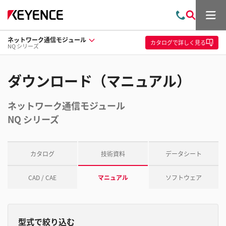
メ
お
検
ニ
問
索
ュ
ネットワーク通信モジュール
い
ー
カタログ
で詳しく見る
NQ シリーズ
合
わ
せ
ダウンロード（マニュアル）
ネットワーク通信モジュール
NQ シリーズ
カタログ
技術資料
データシート
CAD / CAE
マニュアル
ソフトウェア
型式で絞り込む