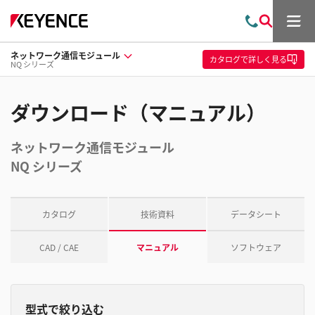
メ
お
検
ニ
問
索
ュ
ネットワーク通信モジュール
い
ー
カタログ
で詳しく見る
NQ シリーズ
合
わ
せ
ダウンロード（マニュアル）
ネットワーク通信モジュール
NQ シリーズ
カタログ
技術資料
データシート
CAD / CAE
マニュアル
ソフトウェア
型式で絞り込む