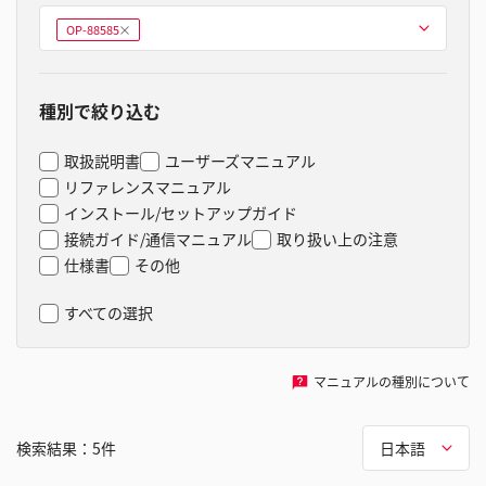
型式を選ぶ
OP-88585
削
除
種別で絞り込む
取扱説明書
ユーザーズマニュアル
リファレンスマニュアル
インストール/セットアップガイド
接続ガイド/通信マニュアル
取り扱い上の注意
仕様書
その他
すべての選択
マニュアルの種別について
検索結果：
5
件
日本語