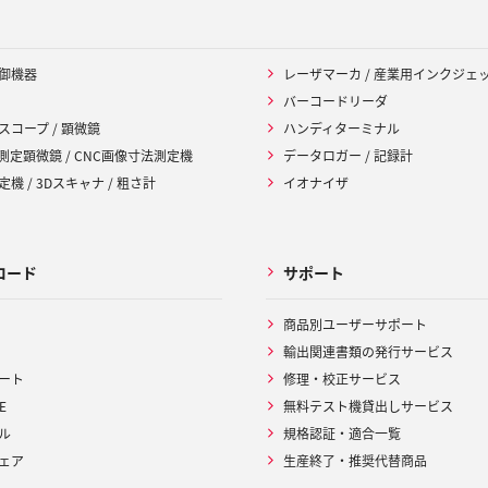
御機器
レーザマーカ / 産業用インクジェ
バーコードリーダ
スコープ / 顕微鏡
ハンディターミナル
 測定顕微鏡 / CNC画像寸法測定機
データロガー / 記録計
機 / 3Dスキャナ / 粗さ計
イオナイザ
ロード
サポート
商品別ユーザーサポート
輸出関連書類の発行サービス
ート
修理・校正サービス
E
無料テスト機貸出しサービス
ル
規格認証・適合一覧
ェア
生産終了・推奨代替商品