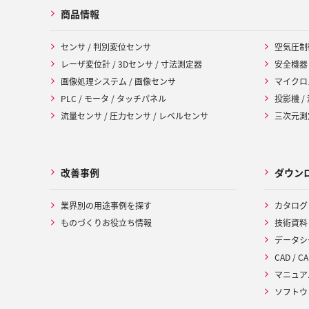
商品情報
センサ / 判別変位センサ
空気圧制
レーザ変位計 / 3Dセンサ / 寸法測定器
安全機器
画像処理システム / 画像センサ
マイクロ
PLC / モータ / タッチパネル
投影機 /
流量センサ / 圧力センサ / レベルセンサ
三次元測定
改善事例
ダウン
業界別の用途事例を探す
カタログ
ものづくりお役立ち情報
技術資料
データシ
CAD / CA
マニュア
ソフトウ