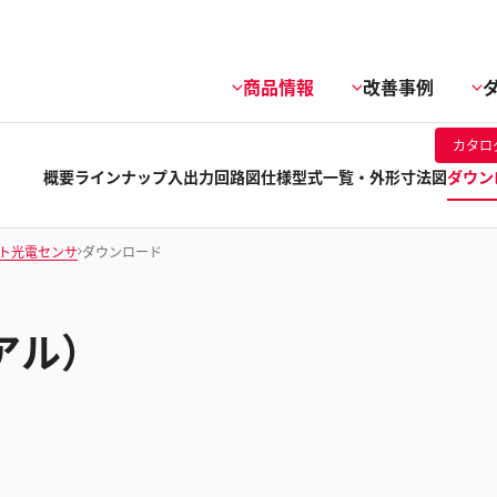
商品情報
改善事例
カタロ
概要
ラインナップ
入出力回路図
仕様
型式一覧・外形寸法図
ダウン
ト光電センサ
ダウンロード
アル）