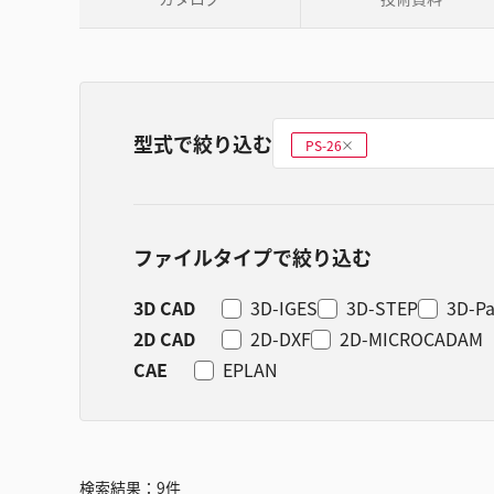
型式で絞り込む
型式を選ぶ
PS-26
削
除
ファイルタイプで絞り込む
3D CAD
3D-IGES
3D-STEP
3D-Pa
2D CAD
2D-DXF
2D-MICROCADAM
CAE
EPLAN
検索結果：
9
件