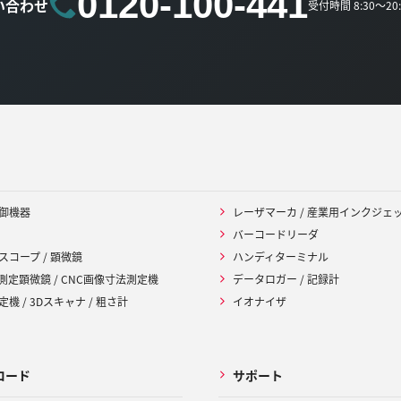
0120-100-441
い合わせ
受付時間 8:30～2
御機器
レーザマーカ / 産業用インクジェ
バーコードリーダ
スコープ / 顕微鏡
ハンディターミナル
 測定顕微鏡 / CNC画像寸法測定機
データロガー / 記録計
機 / 3Dスキャナ / 粗さ計
イオナイザ
ロード
サポート