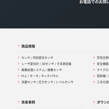
お電話でのお問
商品情報
センサ / 判別変位センサ
空気圧制
レーザ変位計 / 3Dセンサ / 寸法測定器
安全機器
画像処理システム / 画像センサ
マイクロ
PLC / モータ / タッチパネル
投影機 /
流量センサ / 圧力センサ / レベルセンサ
三次元測定
改善事例
ダウン