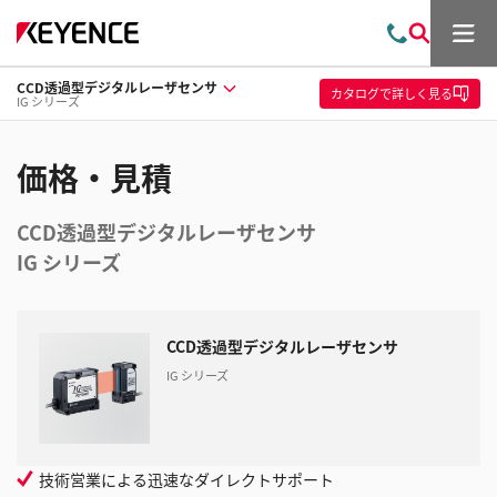
メ
お
検
ニ
問
索
ュ
CCD透過型デジタルレーザセンサ
い
ー
カタログ
で詳しく見る
IG シリーズ
合
わ
せ
価格・見積
CCD透過型デジタルレーザセンサ
IG シリーズ
CCD透過型デジタルレーザセンサ
IG シリーズ
技術営業による迅速なダイレクトサポート