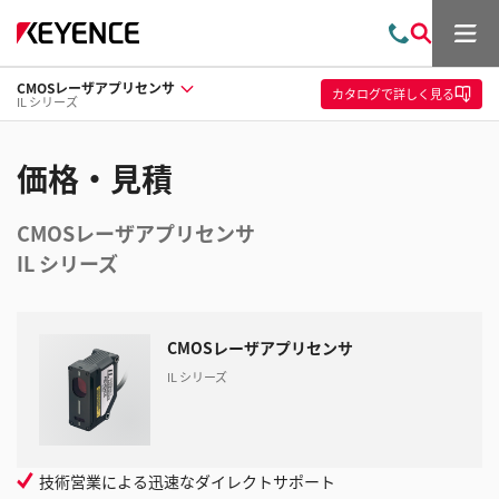
メ
お
検
ニ
問
索
ュ
CMOSレーザアプリセンサ
い
ー
カタログ
で詳しく見る
IL シリーズ
合
わ
せ
価格・見積
CMOSレーザアプリセンサ
IL シリーズ
CMOSレーザアプリセンサ
IL シリーズ
技術営業による迅速なダイレクトサポート