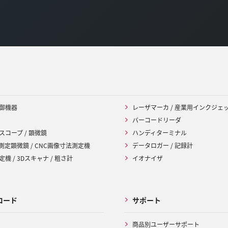
御機器
レーザマーカ / 産業用インクジェ
バーコードリーダ
スコープ / 顕微鏡
ハンディターミナル
 測定顕微鏡 / CNC画像寸法測定機
データロガー / 記録計
機 / 3Dスキャナ / 粗さ計
イオナイザ
ロード
サポート
商品別ユーザーサポート