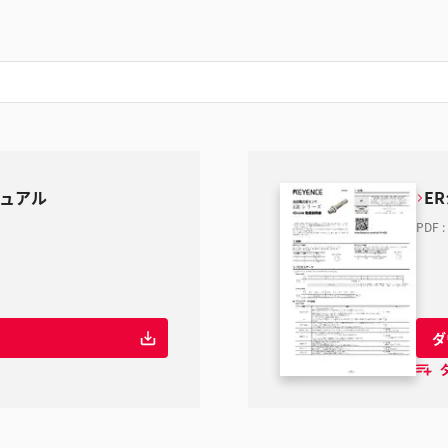
ニュアル
ER
PDF
:
ダ