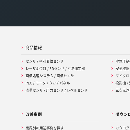
商品情報
センサ / 判別変位センサ
空気圧制
レーザ変位計 / 3Dセンサ / 寸法測定器
安全機器
画像処理システム / 画像センサ
マイクロ
PLC / モータ / タッチパネル
投影機 /
流量センサ / 圧力センサ / レベルセンサ
三次元測定
改善事例
ダウン
業界別の用途事例を探す
カタログ