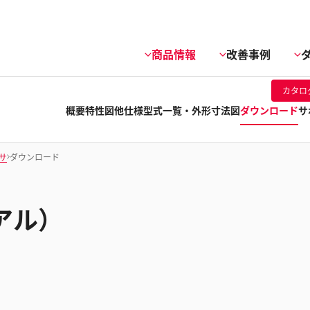
商品情報
改善事例
カタロ
概要
特性図他
仕様
型式一覧・外形寸法図
ダウンロード
サ
サ
ダウンロード
アル）