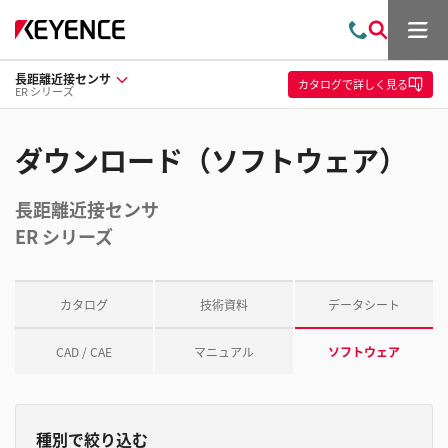
メ
お
検
ニ
問
索
ュ
長距離近接センサ
い
ー
カタログ
で詳しく見る
ER シリーズ
合
わ
せ
ダウンロード（ソフトウェア）
長距離近接センサ
ER シリーズ
カタログ
技術資料
データシート
CAD / CAE
マニュアル
ソフトウェア
種別で絞り込む