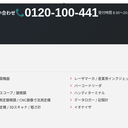
0120-100-441
い合わせ
受付時間 8:30～2
御機器
レーザマーカ / 産業用インクジェ
バーコードリーダ
スコープ / 顕微鏡
ハンディターミナル
 測定顕微鏡 / CNC画像寸法測定機
データロガー / 記録計
機 / 3Dスキャナ / 粗さ計
イオナイザ