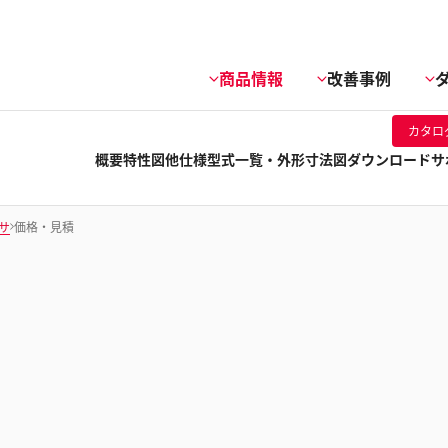
商品情報
改善事例
カタロ
概要
特性図他
仕様
型式一覧・外形寸法図
ダウンロード
サ
サ
価格・見積