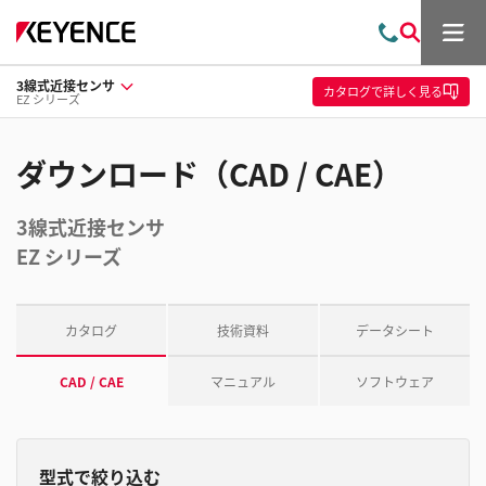
メ
お
検
ニ
問
索
ュ
3線式近接センサ
い
ー
カタログ
で詳しく見る
EZ シリーズ
合
わ
せ
ダウンロード（CAD / CAE）
3線式近接センサ
EZ シリーズ
カタログ
技術資料
データシート
CAD / CAE
マニュアル
ソフトウェア
型式で絞り込む