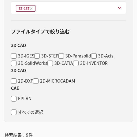
型式を選ぶ
EZ-18T
削
除
ファイルタイプで絞り込む
3D CAD
3D-IGES
3D-STEP
3D-Parasolid
3D-Acis
3D-SolidWorks
3D-CATIA
3D-INVENTOR
2D CAD
2D-DXF
2D-MICROCADAM
CAE
EPLAN
すべての選択
検索結果：
9
件