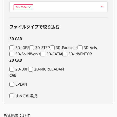
型式を選ぶ
SJ-E204L
削
除
ファイルタイプで絞り込む
3D CAD
3D-IGES
3D-STEP
3D-Parasolid
3D-Acis
3D-SolidWorks
3D-CATIA
3D-INVENTOR
2D CAD
2D-DXF
2D-MICROCADAM
CAE
EPLAN
すべての選択
検索結果：
17
件