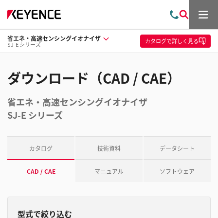
メ
お
検
ニ
問
索
ュ
省エネ・高速センシングイオナイザ
い
ー
カタログ
で詳しく見る
SJ-E シリーズ
合
わ
せ
ダウンロード（CAD / CAE）
省エネ・高速センシングイオナイザ
SJ-E シリーズ
カタログ
技術資料
データシート
CAD / CAE
マニュアル
ソフトウェア
型式で絞り込む