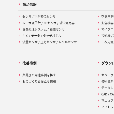
商品情報
センサ / 判別変位センサ
空気圧制
レーザ変位計 / 3Dセンサ / 寸法測定器
安全機器
画像処理システム / 画像センサ
マイクロ
PLC / モータ / タッチパネル
投影機 /
流量センサ / 圧力センサ / レベルセンサ
三次元測定
改善事例
ダウン
業界別の用途事例を探す
カタログ
ものづくりお役立ち情報
技術資料
データシ
CAD / CA
マニュア
ソフトウ