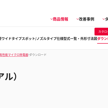
商品情報
改善事例
カタロ
要
ワイドタイプ
スポット/ノズルタイプ
仕様
型式一覧・外形寸法図
ダウン
高性能マイクロ除電器
ダウンロード
アル）