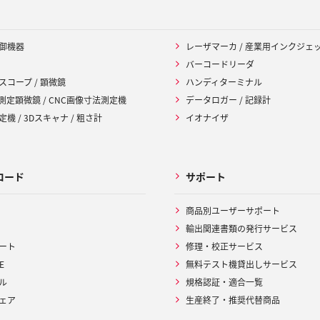
御機器
レーザマーカ / 産業用インクジェ
バーコードリーダ
スコープ / 顕微鏡
ハンディターミナル
 測定顕微鏡 / CNC画像寸法測定機
データロガー / 記録計
機 / 3Dスキャナ / 粗さ計
イオナイザ
ロード
サポート
商品別ユーザーサポート
輸出関連書類の発行サービス
ート
修理・校正サービス
E
無料テスト機貸出しサービス
ル
規格認証・適合一覧
ェア
生産終了・推奨代替商品