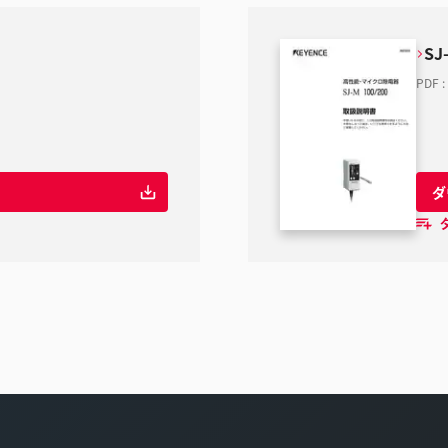
SJ
PDF
:
ダ