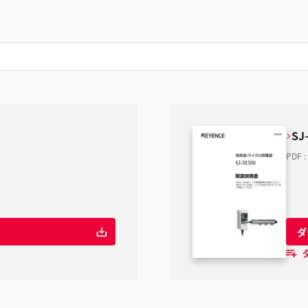
SJ
PDF
:
ダ