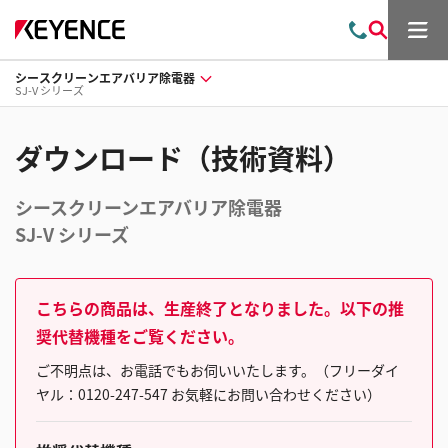
メ
お
検
ニ
問
索
ュ
シースクリーンエアバリア除電器
い
ー
SJ-V シリーズ
合
わ
せ
ダウンロード（技術資料）
シースクリーンエアバリア除電器
SJ-V シリーズ
こちらの商品は、生産終了となりました。以下の推
奨代替機種をご覧ください。
ご不明点は、お電話でもお伺いいたします。（フリーダイ
ヤル：0120-247-547 お気軽にお問い合わせください）