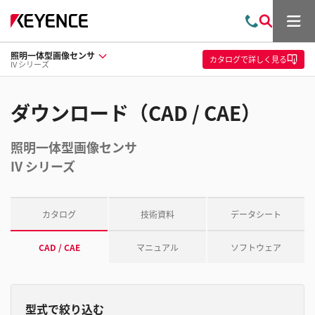
メ
お
検
ニ
問
索
ュ
照明一体型画像センサ
い
ー
カタログ
で詳しく見る
IV シリーズ
合
わ
せ
ダウンロード（CAD / CAE）
照明一体型画像センサ
IV シリーズ
カタログ
技術資料
データシート
CAD / CAE
マニュアル
ソフトウェア
型式で絞り込む