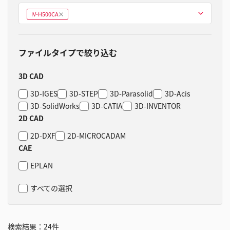
型式を選ぶ
IV-H500CA
削
除
ファイルタイプで絞り込む
3D CAD
3D-IGES
3D-STEP
3D-Parasolid
3D-Acis
3D-SolidWorks
3D-CATIA
3D-INVENTOR
2D CAD
2D-DXF
2D-MICROCADAM
CAE
EPLAN
すべての選択
検索結果：
24
件