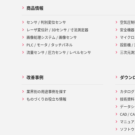
商品情報
センサ / 判別変位センサ
空気圧制
レーザ変位計 / 3Dセンサ / 寸法測定器
安全機器
画像処理システム / 画像センサ
マイクロ
PLC / モータ / タッチパネル
投影機 /
流量センサ / 圧力センサ / レベルセンサ
三次元測定
改善事例
ダウン
業界別の用途事例を探す
カタログ
ものづくりお役立ち情報
技術資料
データシ
CAD / CA
マニュア
ソフトウ