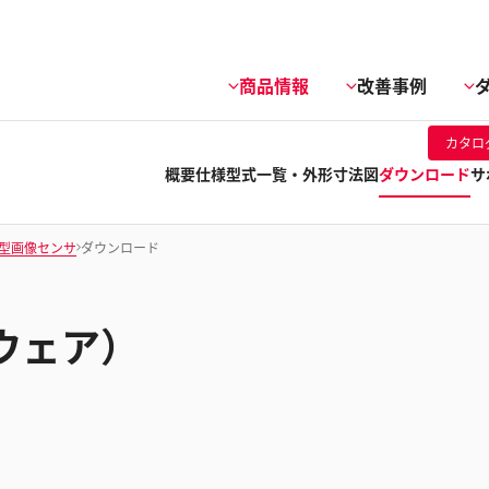
商品情報
改善事例
カタロ
概要
仕様
型式一覧・外形寸法図
ダウンロード
サ
型画像センサ
ダウンロード
ウェア）