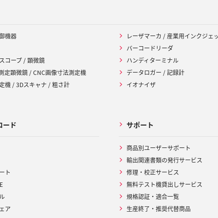
御機器
レーザマーカ / 産業用インクジェ
バーコードリーダ
スコープ / 顕微鏡
ハンディターミナル
 測定顕微鏡 / CNC画像寸法測定機
データロガー / 記録計
機 / 3Dスキャナ / 粗さ計
イオナイザ
ロード
サポート
商品別ユーザーサポート
輸出関連書類の発行サービス
ート
修理・校正サービス
E
無料テスト機貸出しサービス
ル
規格認証・適合一覧
ェア
生産終了・推奨代替商品