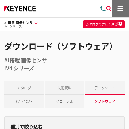
メ
お
検
ニ
問
索
ュ
AI搭載 画像センサ
い
ー
カタログ
で詳しく見る
IV4 シリーズ
合
わ
せ
ダウンロード（ソフトウェア）
AI搭載 画像センサ
IV4 シリーズ
カタログ
技術資料
データシート
CAD / CAE
マニュアル
ソフトウェア
種別で絞り込む