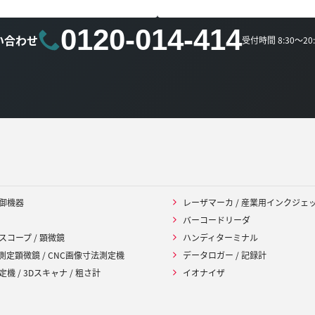
0120-014-414
い合わせ
受付時間 8:30～2
御機器
レーザマーカ / 産業用インクジェ
バーコードリーダ
スコープ / 顕微鏡
ハンディターミナル
 測定顕微鏡 / CNC画像寸法測定機
データロガー / 記録計
機 / 3Dスキャナ / 粗さ計
イオナイザ