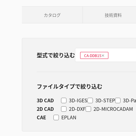
カタログ
技術資料
型式で絞り込む
型式を選ぶ
CA-DDB15
削
除
ファイルタイプで絞り込む
3D CAD
3D-IGES
3D-STEP
3D-Pa
2D CAD
2D-DXF
2D-MICROCADAM
CAE
EPLAN