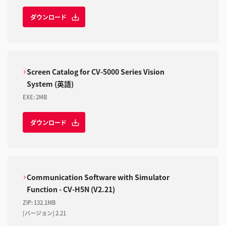
ダウンロード
Screen Catalog for CV-5000 Series Vision
System (英語)
EXE
:
2MB
ダウンロード
Communication Software with Simulator
Function - CV-H5N (V2.21)
ZIP
:
132.1MB
[バージョン] 2.21