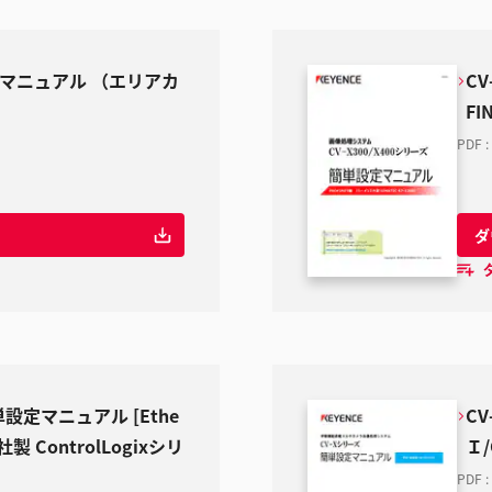
プマニュアル （エリアカ
CV
FI
PDF
:
ダ
簡単設定マニュアル [Ethe
C
ey社製 ControlLogixシリ
Ｉ/
PDF
: