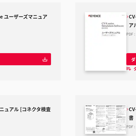
tware ユーザーズマニュア
CV
ア
PDF
:
ダ
マニュアル [コネクタ検査
C
書
PDF
: